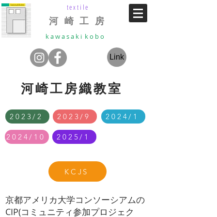
textile
河 崎 工 房
k a w a s a k i k o b o
Link
河崎工房織教室
2023/2
2023/9
2024/1
2024/10
2025/1
KCJS
​​京都アメリカ大学コンソーシアムの
CIP(コミュニティ参加プロジェク