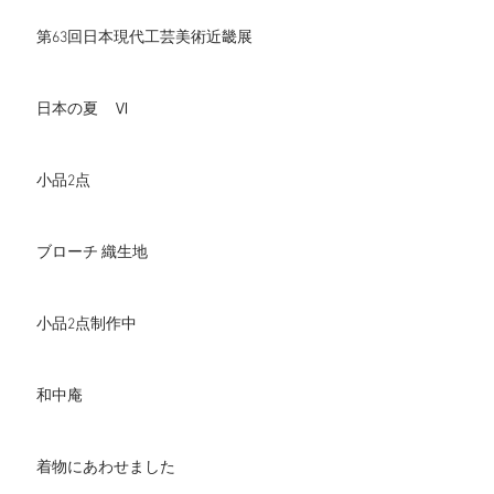
第63回日本現代工芸美術近畿展
日本の夏 Ⅵ
小品2点
ブローチ 織生地
小品2点制作中
和中庵
着物にあわせました