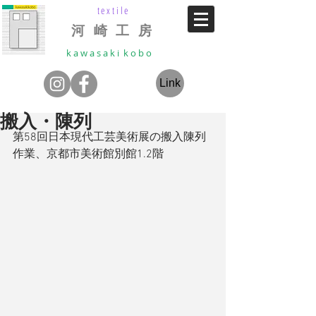
textile
河 崎 工 房
k a w a s a k i k o b o
Link
搬入・陳列
第58回日本現代工芸美術展の搬入陳列
作業、京都市美術館別館1.2階