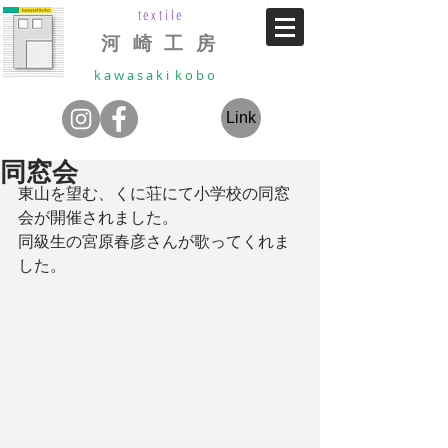
textile
河 崎 工 房
k a w a s a k i k o b o
Link
同窓会
東山を望む、くに荘にて小学校の同窓
会が開催されました。
同級生の宮原春彦さんが歌ってくれま
した。