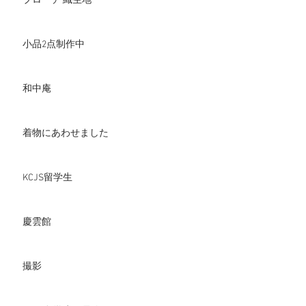
ブローチ 織生地
小品2点制作中
和中庵
着物にあわせました
KCJS留学生
慶雲館
撮影