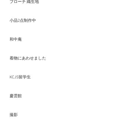
ブローチ 織生地
小品2点制作中
和中庵
着物にあわせました
KCJS留学生
慶雲館
撮影