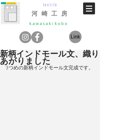
textile
河 崎 工 房
k a w a s a k i k o b o
Link
新柄インドモール文、織り
あがりました
3つめの新柄インドモール文完成です。