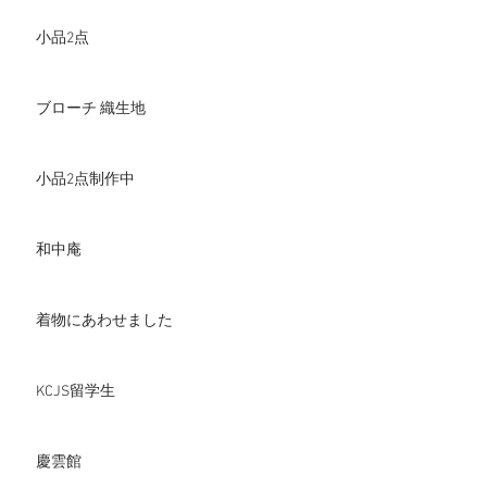
小品2点
ブローチ 織生地
小品2点制作中
和中庵
着物にあわせました
KCJS留学生
慶雲館