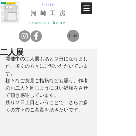
textile
河 崎 工 房
k a w a s a k i k o b o
Link
二人展
開催中の二人展もあと２日になりまし
た、多くの方々にご覧いただいていま
す。
様々なご意見ご指摘なども賜り、作者
のお二人と同じように良い経験をさせ
て頂き感謝しています。
残り２日土日ということで、さらに多
くの方々のご高覧を頂きたいです。