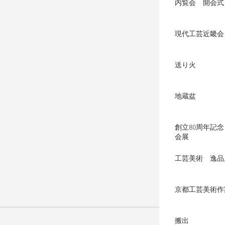
内覧会 開会式
現代工芸近畿会
送り火
地蔵盆
創立80周年記
会展
工芸美術 逸品
京都工芸美術作
搬出