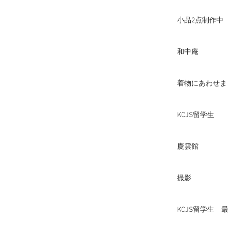
小品2点制作中
和中庵
着物にあわせま
KCJS留学生
慶雲館
撮影
KCJS留学生 