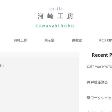
textile
河 崎 工 房
k a w a s a k i k o b o
河崎工房
展示室
織教室
KCJS CIP
Recent P
す。
GATE WAY KYOT
井戸端座談会
織ワークショッ