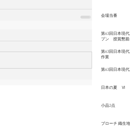
会場当番
第63回日本現
プン 授賞懇親
第63回日本現
作業
第63回日本現
日本の夏 Ⅵ
小品2点
ブローチ 織生